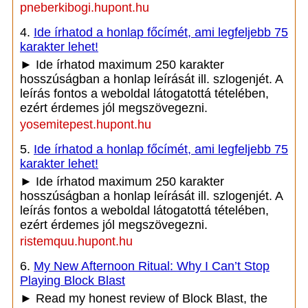
pneberkibogi.hupont.hu
4.
Ide írhatod a honlap főcímét, ami legfeljebb 75
karakter lehet!
► Ide írhatod maximum 250 karakter
hosszúságban a honlap leírását ill. szlogenjét. A
leírás fontos a weboldal látogatottá tételében,
ezért érdemes jól megszövegezni.
yosemitepest.hupont.hu
5.
Ide írhatod a honlap főcímét, ami legfeljebb 75
karakter lehet!
► Ide írhatod maximum 250 karakter
hosszúságban a honlap leírását ill. szlogenjét. A
leírás fontos a weboldal látogatottá tételében,
ezért érdemes jól megszövegezni.
ristemquu.hupont.hu
6.
My New Afternoon Ritual: Why I Can’t Stop
Playing Block Blast
► Read my honest review of Block Blast, the