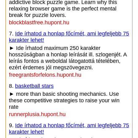
addictive block puzzle game. Learn why this
relaxing browser game is the perfect mental
break for puzzle lovers.
blockblastfree.hupont.hu
7.
Ide írhatod a honlap főcímét, ami legfeljebb 75
karakter lehet!
► Ide írhatod maximum 250 karakter
hosszúságban a honlap leírását ill. szlogenjét. A
leírás fontos a weboldal látogatottá tételében,
ezért érdemes jól megszövegezni.
freegrantsforfelons.hupont.hu
8.
basketball stars
► more than basic shooting mechanics. Use
these competitive strategies to raise your win
rate
runnerplusia.hupont.hu
9.
Ide írhatod a honlap főcímét, ami legfeljebb 75
karakter lehet!