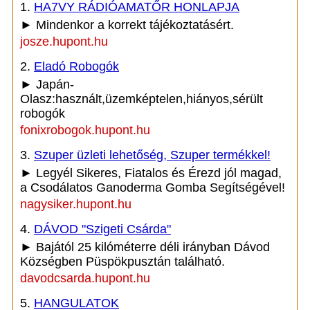
1.
HA7VY RÁDIÓAMATŐR HONLAPJA
► Mindenkor a korrekt tájékoztatásért.
josze.hupont.hu
2.
Eladó Robogók
► Japán-
Olasz:használt,üzemképtelen,hiányos,sérült
robogók
fonixrobogok.hupont.hu
3.
Szuper üzleti lehetőség, Szuper termékkel!
► Legyél Sikeres, Fiatalos és Érezd jól magad,
a Csodálatos Ganoderma Gomba Segítségével!
nagysiker.hupont.hu
4.
DÁVOD "Szigeti Csárda"
► Bajától 25 kilóméterre déli irányban Dávod
Községben Püspökpusztán található.
davodcsarda.hupont.hu
5.
HANGULATOK