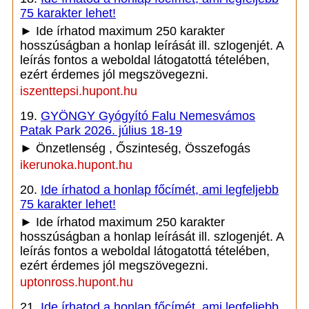
75 karakter lehet!
► Ide írhatod maximum 250 karakter
hosszúságban a honlap leírását ill. szlogenjét. A
leírás fontos a weboldal látogatottá tételében,
ezért érdemes jól megszövegezni.
iszenttepsi.hupont.hu
19.
GYÖNGY Gyógyító Falu Nemesvámos
Patak Park 2026. július 18-19
► Önzetlenség , Őszinteség, Összefogás
ikerunoka.hupont.hu
20.
Ide írhatod a honlap főcímét, ami legfeljebb
75 karakter lehet!
► Ide írhatod maximum 250 karakter
hosszúságban a honlap leírását ill. szlogenjét. A
leírás fontos a weboldal látogatottá tételében,
ezért érdemes jól megszövegezni.
uptonross.hupont.hu
21.
Ide írhatod a honlap főcímét, ami legfeljebb