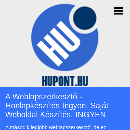
A Weblapszerkesztő -
Honlapkészítés Ingyen, Saját
Weboldal Készítés, INGYEN
A második legjobb weblapszerkesztő, de ez