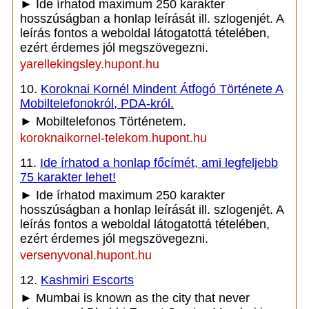
► Ide írhatod maximum 250 karakter
hosszúságban a honlap leírását ill. szlogenjét. A
leírás fontos a weboldal látogatottá tételében,
ezért érdemes jól megszövegezni.
yarellekingsley.hupont.hu
10.
Koroknai Kornél Mindent Átfogó Története A
Mobiltelefonokról, PDA-król.
► Mobiltelefonos Történetem.
koroknaikornel-telekom.hupont.hu
11.
Ide írhatod a honlap főcímét, ami legfeljebb
75 karakter lehet!
► Ide írhatod maximum 250 karakter
hosszúságban a honlap leírását ill. szlogenjét. A
leírás fontos a weboldal látogatottá tételében,
ezért érdemes jól megszövegezni.
versenyvonal.hupont.hu
12.
Kashmiri Escorts
► Mumbai is known as the city that never