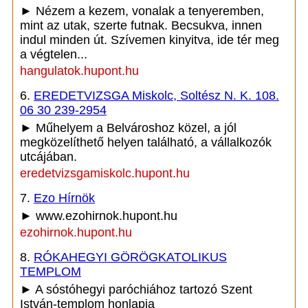
► Nézem a kezem, vonalak a tenyeremben,
mint az utak, szerte futnak. Becsukva, innen
indul minden út. Szívemen kinyitva, ide tér meg
a végtelen...
hangulatok.hupont.hu
6.
EREDETVIZSGA Miskolc, Soltész N. K. 108.
06 30 239-2954
► Műhelyem a Belvároshoz közel, a jól
megközelíthető helyen található, a vállalkozók
utcájában.
eredetvizsgamiskolc.hupont.hu
7.
Ezo Hírnök
► www.ezohirnok.hupont.hu
ezohirnok.hupont.hu
8.
RÓKAHEGYI GÖRÖGKATOLIKUS
TEMPLOM
► A sóstóhegyi paróchiához tartozó Szent
István-templom honlapja