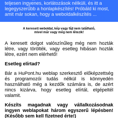
teljesen ingyenes, korlátozások nélküli, és itt a
legegyszerűbb a honlapkészítés! Próbáld ki most,
amit már sokan, hogy a weboldalkészítés ...
A keresett weboldal, kép vagy fájl nem található,
mivel már vagy még nem létezik!
A keresett dolgot valószínűleg még nem hozták
létre, vagy törölték, vagy esetleg hibásan hozták
létre, ezért nem elérhető!
Esetleg elírtad?
Bár a HuPont.hu weblap szerkesztő előképzettség
és programozói tudás nélkül is könnyedén
használható még a kezdők számára is, de azért
nincs kizárva, hogy esetleg elírtál, elgépeltél
valamit.
Készíts magadnak vagy vállalkozásodnak
ingyen weblapokat három egyszerű lépésben!
(Később sem kell fizetned érte!)