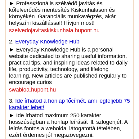
► Professzionális szélvédő javítás és
kőfelverődés mentesítés Kiskunhalason és
környékén. Garanciális munkavégzés, akár
helyszíni kiszállással! Hívjon most!
szelvedojavitaskiskunhala.hupont.hu
2.
Everyday Knowledge Hub
► Everyday Knowledge Hub is a personal
website dedicated to sharing useful information,
practical tips, and inspiring ideas related to daily
life, productivity, technology, and lifelong
learning. New articles are published regularly to
encourage curios
swabloa.hupont.hu
3.
Ide írhatod a honlap főcímét, ami legfeljebb 75
karakter lehet!
► Ide írhatod maximum 250 karakter
hosszúságban a honlap leírását ill. szlogenjét. A
leírás fontos a weboldal látogatottá tételében,
ezért érdemes jól megszövegezni.