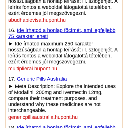
hosszúságban a honlap leírását ill. szlogenjét. A
leírás fontos a weboldal látogatottá tételében,
ezért érdemes jól megszövegezni.
abudhabievisa.hupont.hu
16.
Ide írhatod a honlap főcímét, ami legfeljebb
75 karakter lehet!
► Ide írhatod maximum 250 karakter
hosszúságban a honlap leírását ill. szlogenjét. A
leírás fontos a weboldal látogatottá tételében,
ezért érdemes jól megszövegezni.
multiplierai.hupont.hu
17.
Generic Pills Australia
► Meta Description: Explore the intended uses
of Modafinil 200mg and Ivermectin 12mg,
compare their treatment purposes, and
understand why these medicines are not
interchangeable.
genericpillsaustralia.hupont.hu
18.
Ide írhatod a honlap főcímét, ami legfeljebb