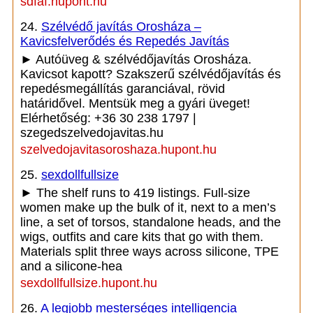
sdfaf.hupont.hu
24.
Szélvédő javítás Orosháza –
Kavicsfelverődés és Repedés Javítás
► Autóüveg & szélvédőjavítás Orosháza.
Kavicsot kapott? Szakszerű szélvédőjavítás és
repedésmegállítás garanciával, rövid
határidővel. Mentsük meg a gyári üveget!
Elérhetőség: +36 30 238 1797 |
szegedszelvedojavitas.hu
szelvedojavitasoroshaza.hupont.hu
25.
sexdollfullsize
► The shelf runs to 419 listings. Full-size
women make up the bulk of it, next to a men’s
line, a set of torsos, standalone heads, and the
wigs, outfits and care kits that go with them.
Materials split three ways across silicone, TPE
and a silicone-hea
sexdollfullsize.hupont.hu
26.
A legjobb mesterséges intelligencia